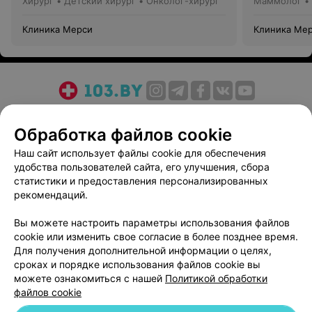
Хирург • Детский хирург • Онколог-хирург
Маммолог • 
Клиника Мерси
Клиника Ме
О проекте
Новости проекта
Размещение рекламы
Обработка файлов cookie
Медицинский маркетинг
Публичный договор
Пользовательское соглашение
Способы оплаты
Наш сайт использует файлы cookie для обеспечения
удобства пользователей сайта, его улучшения, сбора
Вакансии
Партнеры
статистики и предоставления персонализированных
Написать руководителю 103.by
рекомендаций.
Написать в поддержку
Вы можете настроить параметры использования файлов
Персональные настройки cookie
cookie или изменить свое согласие в более позднее время.
Обработка персональных данных
Для получения дополнительной информации о целях,
сроках и порядке использования файлов cookie вы
можете ознакомиться с нашей
Политикой обработки
файлов cookie