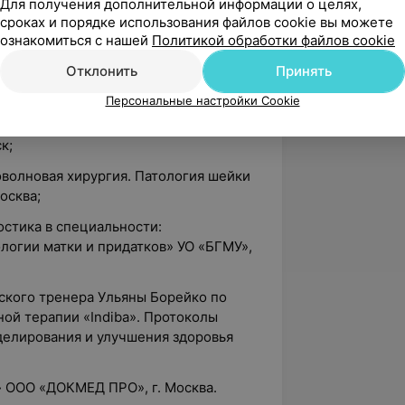
Для получения дополнительной информации о целях,
сроках и порядке использования файлов cookie вы можете
с Т.А.Пархоменко «Дисфункция мышщ
ознакомиться с нашей
Политикой обработки файлов cookie
Отклонить
Принять
методы в эстетической коррекции
Персональные настройки Cookie
ная терапия в акушерстве и
к;
оволновая хирургия. Патология шейки
осква;
остика в специальности:
ологии матки и придатков» УО «БГМУ»,
ского тренера Ульяны Борейко по
ной терапии «Indiba». Протоколы
делирования и улучшения здоровья
» ООО «ДОКМЕД ПРО», г. Москва.