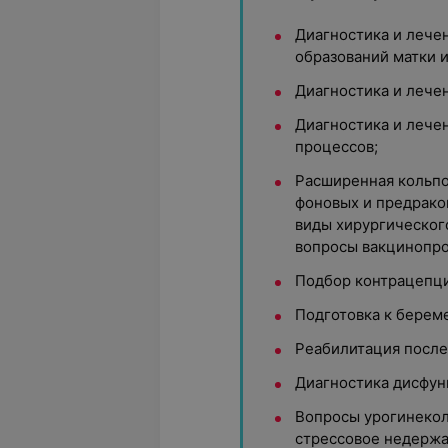
Диагностика и лече
образований матки и
Диагностика и лече
Диагностика и лече
процессов;
Расширенная кольпо
фоновых и предрако
виды хирургическог
вопросы вакцинопро
Подбор контрацепци
Подготовка к берем
Реабилитация после
Диагностика дисфун
Вопросы урогинекол
стрессовое недерж