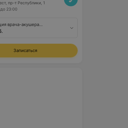
ест, пр-т Республики, 1
до 23:00
ция врача-акушера
б.
а второй квалификационной
Записаться