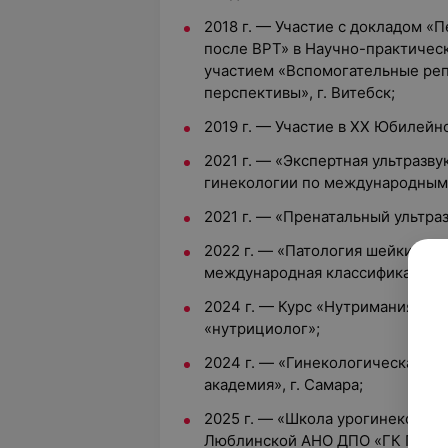
2018 г. — Участие с докладом 
после ВРТ» в Научно-практиче
участием «Вспомогательные реп
перспективы», г. Витебск;
2019 г. — Участие в ХХ Юбилейно
2021 г. — «Экспертная ультразву
гинекологии по международным с
2021 г. — «Пренатальный ультраз
2022 г. — «Патология шейки мат
международная классификация» —
2024 г. — Курс «Нутримания» —
«нутрициолог»;
2024 г. — «Гинекологическая э
академия», г. Самара;
2025 г. — «Школа урогинеколог
Люблинской АНО ДПО «ГК ПРОФИ»