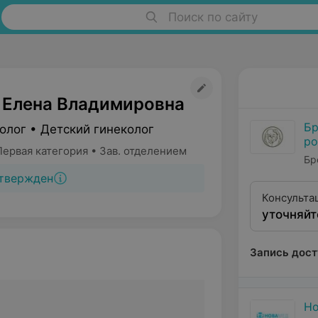
Поиск по сайту
 Елена Владимировна
Бр
олог • Детский гинеколог
ро
ервая категория • Зав. отделением
Бр
твержден
Консульта
уточняйт
гинеколог
Запись дост
Н