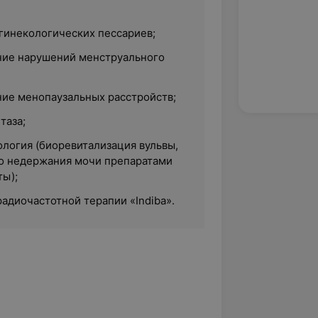
 гинекологических пессариев;
ние нарушений менструального
ние менопаузальных расстройств;
таза;
ология (биоревитализация вульвы,
о недержания мочи препаратами
ты);
радиочастотной терапии «Indiba».