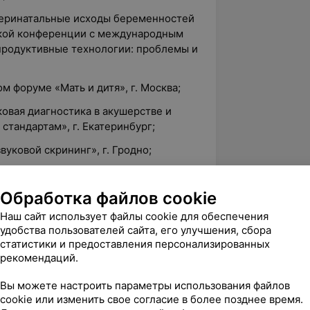
«Перинатальные исходы беременностей
ской конференции с международным
родуктивные технологии: проблемы и
м форуме «Мать и дитя», г. Москва;
ковая диагностика в акушерстве и
тандартам», г. Екатеринбург;
вуковой скрининг», г. Гродно;
ки. Кольпоскопические картины,
 авторский курс О. Н. Русиновой;
Обработка файлов cookie
 присвоена квалификация
Наш сайт использует файлы cookie для обеспечения
удобства пользователей сайта, его улучшения, сбора
статистики и предоставления персонализированных
ндокринология» ООО «Медицинская
рекомендаций.
Вы можете настроить параметры использования файлов
ии» — авторский курс Алены
cookie или изменить свое согласие в более позднее время.
, г.Екатеринбург;