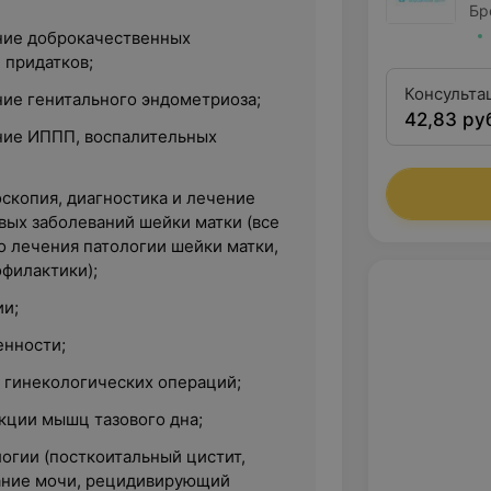
Бр
ние доброкачественных
 придатков;
Консульта
ние генитального эндометриоза;
42,83 ру
гинеколог
ние ИППП, воспалительных
категории
скопия, диагностика и лечение
вых заболеваний шейки матки (все
о лечения патологии шейки матки,
филактики);
и;
енности;
 гинекологических операций;
кции мышц тазового дна;
огии (посткоитальный цистит,
ание мочи, рецидивирующий