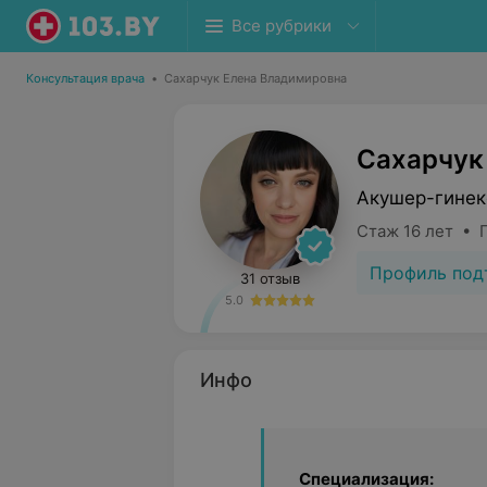
Все рубрики
Консультация врача
•
Сахарчук Елена Владимировна
Сахарчук
Акушер-гинек
Стаж 16 лет • П
Профиль под
31 отзыв
5.0
Инфо
Специализация: