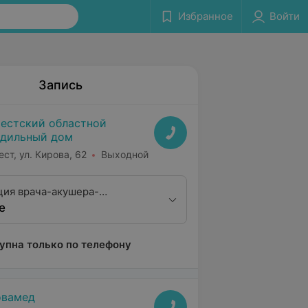
Избранное
Войти
Запись
естский областной
дильный дом
ест, ул. Кирова, 62
Выходной
ция врача-акушера-
е
а
упна только по телефону
овамед