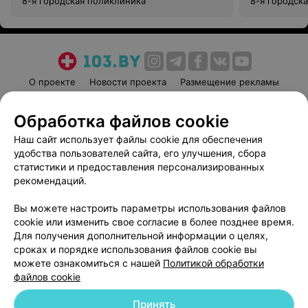
8-я городская поликлиника
8-я городск
О проекте
Новости проекта
Размещение рекламы
Медицинский маркетинг
Публичный договор
Обработка файлов cookie
Пользовательское соглашение
Способы оплаты
Наш сайт использует файлы cookie для обеспечения
Вакансии
Партнеры
удобства пользователей сайта, его улучшения, сбора
Написать руководителю 103.by
статистики и предоставления персонализированных
Написать в поддержку
рекомендаций.
Персональные настройки cookie
Вы можете настроить параметры использования файлов
Обработка персональных данных
cookie или изменить свое согласие в более позднее время.
Для получения дополнительной информации о целях,
сроках и порядке использования файлов cookie вы
можете ознакомиться с нашей
Политикой обработки
файлов cookie
Принять