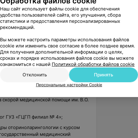
Обработка файлов cookie
Наш сайт использует файлы cookie для обеспечения
 «Итоги деятельности
удобства пользователей сайта, его улучшения, сбора
8 г., задачи на 2019 г.»;
статистики и предоставления персонализированных
рекомендаций.
и «Актуальные вопросы
Вы можете настроить параметры использования файлов
cookie или изменить свое согласие в более позднее время.
и «Актуальные вопросы ранней
Для получения дополнительной информации о целях,
еризации больных с глаукомой».
сроках и порядке использования файлов cookie вы можете
ознакомиться с нашей
Политикой обработки файлов cookie
Отклонить
Принять
ог УЗ «Глусская ЦРБ им.
Семенова»;
Персональные настройки Cookie
лог офтальмологического отделения УЗ
а скорой медицинской помощи им. В.О.
ог ГУЗ «ГЦГП филиал № 4»;
дры оториноларингологии с курсом
 государственный медицинский