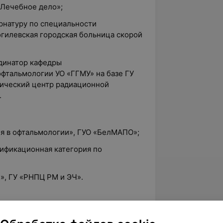
«Лечебное дело»;
рнатуру по специальности
огилевская городская больница скорой
рдинатор кафедры
офтальмологии УО «ГГМУ» на базе ГУ
тический центр радиационной
.
ия в офтальмологии», ГУО «БелМАПО»;
лификационная категория по
и», ГУ «РНПЦ РМ и ЭЧ».
и «Актуальные вопросы