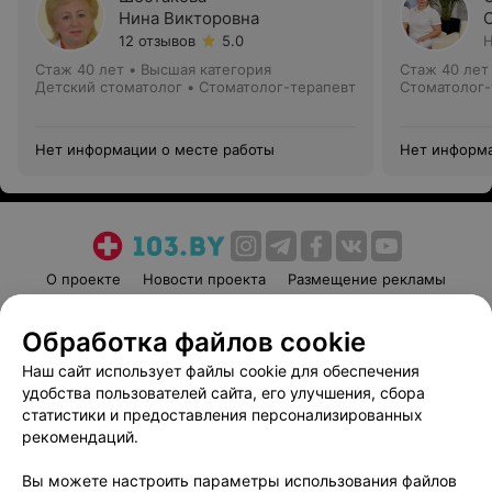
Нина Викторовна
12 отзывов
5.0
Н
Стаж 40 лет
•
Высшая категория
Стаж 40 лет
Детский стоматолог • Стоматолог-терапевт
Стоматолог-
Нет информации о месте работы
Нет информа
О проекте
Новости проекта
Размещение рекламы
Медицинский маркетинг
Публичный договор
Обработка файлов cookie
Пользовательское соглашение
Способы оплаты
Наш сайт использует файлы cookie для обеспечения
Вакансии
Партнеры
удобства пользователей сайта, его улучшения, сбора
Написать руководителю 103.by
статистики и предоставления персонализированных
Написать в поддержку
рекомендаций.
Персональные настройки cookie
Вы можете настроить параметры использования файлов