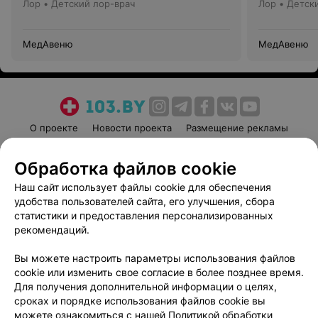
Лор • Детский лор-врач
Лор • Детск
МедАвеню
МедАвеню
О проекте
Новости проекта
Размещение рекламы
Медицинский маркетинг
Публичный договор
Обработка файлов cookie
Пользовательское соглашение
Способы оплаты
Наш сайт использует файлы cookie для обеспечения
Вакансии
Партнеры
удобства пользователей сайта, его улучшения, сбора
Написать руководителю 103.by
статистики и предоставления персонализированных
Написать в поддержку
рекомендаций.
Персональные настройки cookie
Вы можете настроить параметры использования файлов
Обработка персональных данных
cookie или изменить свое согласие в более позднее время.
Для получения дополнительной информации о целях,
сроках и порядке использования файлов cookie вы
можете ознакомиться с нашей
Политикой обработки