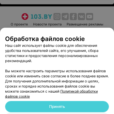
О проекте
Новости проекта
Размещение рекламы
Медицинский маркетинг
Публичный договор
Обработка файлов cookie
Пользовательское соглашение
Способы оплаты
Наш сайт использует файлы cookie для обеспечения
Вакансии
Партнеры
удобства пользователей сайта, его улучшения, сбора
Написать руководителю 103.by
статистики и предоставления персонализированных
Написать в поддержку
рекомендаций.
Персональные настройки cookie
Вы можете настроить параметры использования файлов
Обработка персональных данных
cookie или изменить свое согласие в более позднее время.
Для получения дополнительной информации о целях,
сроках и порядке использования файлов cookie вы
можете ознакомиться с нашей
Политикой обработки
файлов cookie
Принять
© 2026 ООО «Артокс Лаб», УНП 191700409
| 220012, Республика Беларусь,