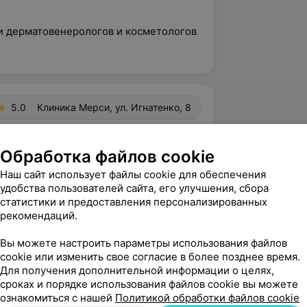
и дерматовенерологов и косметологов
5.0
Клиника Мерси, ул. Игнатенко, 8
Обработка файлов cookie
вержден
Наш сайт использует файлы cookie для обеспечения
бо Екатерине Викторовне за 
удобства пользователей сайта, его улучшения, сбора
и назначенное лечение.

статистики и предоставления персонализированных
рекомендаций.
, ул. Игнатенко, 8
Вы можете настроить параметры использования файлов
cookie или изменить свое согласие в более позднее время.
Для получения дополнительной информации о целях,
вержден
сроках и порядке использования файлов cookie вы можете
ознакомиться с нашей
Политикой обработки файлов cookie
рачу с проблемой акне,доктор 