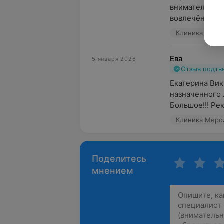
внимательно в
вовлечённость
Клиника Мерси
Ева
5 января 2026
Отзыв подт
Екатерина Вик
назначенного 
Большое!!! Ре
Клиника Мерси
Поделитесь
мнением