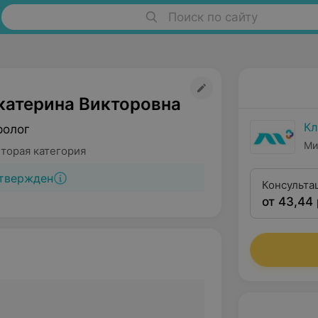
Поиск по сайту
катерина Викторовна
Кл
ролог
Ми
Вторая категория
твержден
Консульта
от 43,44 