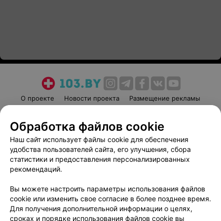
О проекте
Новости проекта
Размещение рекламы
Медицинский маркетинг
Публичный договор
Обработка файлов cookie
Пользовательское соглашение
Способы оплаты
Наш сайт использует файлы cookie для обеспечения
Вакансии
Партнеры
удобства пользователей сайта, его улучшения, сбора
Написать руководителю 103.by
статистики и предоставления персонализированных
Написать в поддержку
рекомендаций.
Персональные настройки cookie
Вы можете настроить параметры использования файлов
Обработка персональных данных
cookie или изменить свое согласие в более позднее время.
Для получения дополнительной информации о целях,
сроках и порядке использования файлов cookie вы