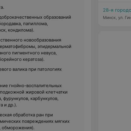
а.
28-я город
доброкачественных образований
Минск, ул. Ги
бородавка, папиллома,
ск, кондилома).
ственного новообразования
дерматофибромы, эпидермальной
зного пигментного невуса,
орейного кератоза).
евого валика при патологиях
ние гнойно-воспалительных
 подкожной жировой клетчатки
, фурункулов, карбункулов,
 и др.).
еская обработка ран при
рмических повреждениях мягких
, обморожения).