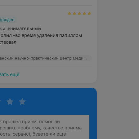
вержден
ый ,внимательный 

олил -во время удаления папиллом 
твовал 

ГУ «Республиканский научно-практический центр медицинской экспертизы и реабилитаци», ул. Макаенка, 17
зать ещё