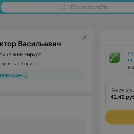
Поиск по сайту
ктор Васильевич
ГУ
тический хирург
пр
торая категория
ме
Ми
ре
твержден
Консульта
42,42 ру
квалифика