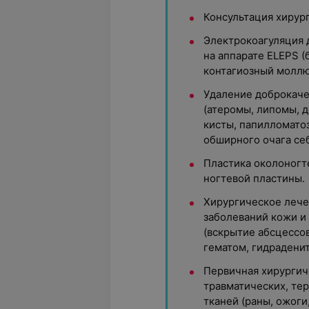
Консультация хирург
Электрокоагуляция 
на аппарате ELEPS (
контагиозный моллю
Удаление доброкаче
(атеромы, липомы, 
кисты, папилломато
обширного очага себ
Пластика околоногт
ногтевой пластины.
Хирургическое лече
заболеваний кожи и
(вскрытие абсцессов
гематом, гидраденита
Первичная хирургич
травматических, те
тканей (раны, ожоги