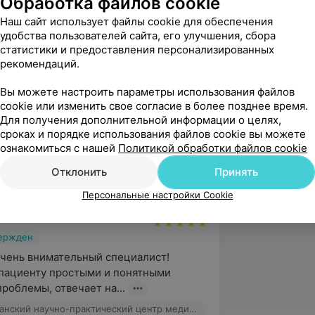
Обработка файлов cookie
о-практический центр медицинской экспертизы и реабилитаци»,
Наш сайт использует файлы cookie для обеспечения
удобства пользователей сайта, его улучшения, сбора
статистики и предоставления персонализированных
нтовта, 28
рекомендаций.
Вы можете настроить параметры использования файлов
cookie или изменить свое согласие в более позднее время.
вержден
Для получения дополнительной информации о целях,
сроках и порядке использования файлов cookie вы можете
ый и внимательный специалист, очень 
ознакомиться с нашей
Политикой обработки файлов cookie
ачественно проводит операции. Все 
ажило, а г...
Отклонить
Принять
ГУ «Республиканский научно-практический центр медицинской экспертизы и реабилитаци», ул. Макаенка, 17
Персональные настройки Cookie
вержден
чень внимательный специалист! 
пациенту простыми и понятными 
проблемы, отвечает на...
ГУ «Республиканский научно-практический центр медицинской экспертизы и реабилитаци», ул. Макаенка, 17