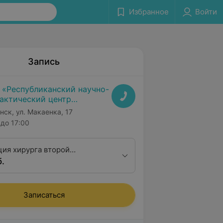
Избранное
Войти
Запись
 «Республиканский научно-
актический центр
дицинской экспертизы и
нск, ул. Макаенка, 17
абилитаци»
до 17:00
ция хирурга второй
б.
ционной категории
Записаться