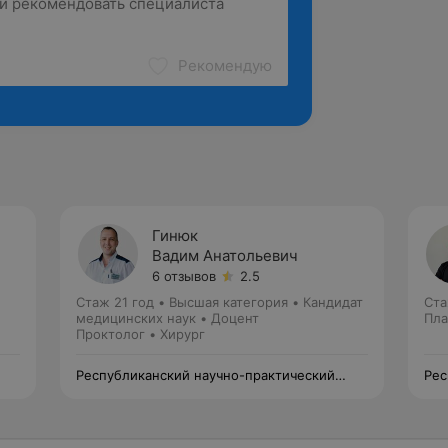
Рекомендую
Гинюк
Вадим Анатольевич
6 отзывов
2.5
Стаж 21 год
•
Высшая категория
•
Кандидат
Ста
медицинских наук • Доцент
Пла
Проктолог • Хирург
Республиканский научно-практический
Рес
центр медицинской экспертизы и
цен
реабилитации
реа