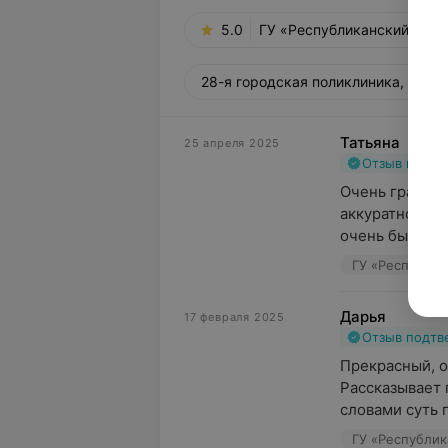
5.0
ГУ «Республиканский научн
28-я городская поликлиника, ул. Ги
Татьяна
25 апреля 2025
Отзыв подт
Очень грамотн
аккуратно и к
очень быстро з
Дарья
17 февраля 2025
Отзыв подт
Прекрасный, о
Рассказывает 
словами суть 