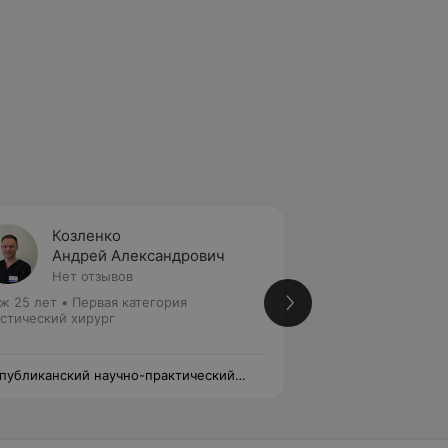
Козленко
Оганд
Андрей Александрович
Алекс
Нет отзывов
Нет от
ж 25 лет
•
Первая категория
Хирург
стический хирург
публиканский научно-практический
28-я городская по
тр медицинской экспертизы и
билитации