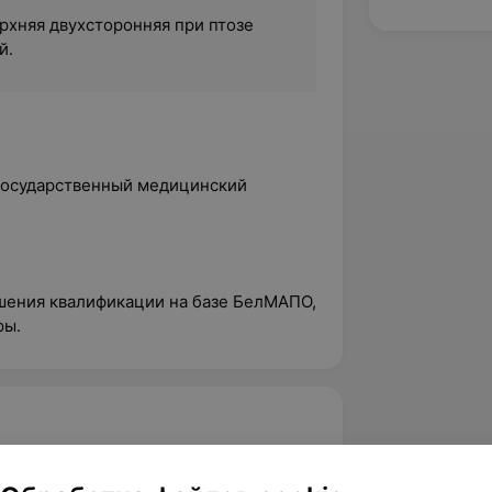
рхняя двухсторонняя при птозе
й.
 государственный медицинский
шения квалификации на базе БелМАПО,
ры.