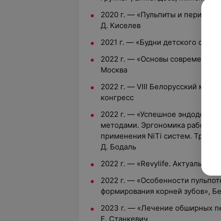
2020 г. — «Пульпиты и периодон
Д. Киселев
2021 г. — «Будни детского стома
2022 г. — «Основы современном 
Москва
2022 г. — VIII Белорусский меж
конгресс
2022 г. — «Успешное эндодонти
методами. Эргономика работы с
применения NiTi систем. Трехме
Д. Бодаль
2022 г. — «Revylife. Актуальные
2022 г. — «Особенности пульпот
формирования корней зубов», 
2023 г. — «Лечение обширных п
Е. Станкевич