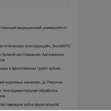
рственный медицинский университет»
я эстетических конструкций», БелМАПО
ы прямой реставрации. Адгезивные
нов
ьных и фронтальных групп зубов»,
ция корневых каналов», Д. Рикуччи
я. Инструментальная обработка
иев
 реставрации зубов фронтальной