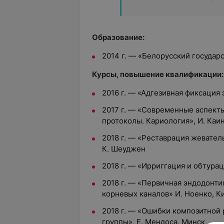
Образование:
2014 г. — «Белорусский госуда
Курсы, повышение квалификации:
2016 г. — «Адгезивная фиксаци
2017 г. — «Cовременные аспект
протоколы. Кариология», И. Каи
2018 г. — «Реставрация жевател
К. Шеуджен
2018 г. — «Ирриггация и обтура
2018 г. — «Первичная эндодонти
корневых каналов» И. Ноенко, К
2018 г. — «Ошибки композитной
группы», Е. Мендоса, Минск