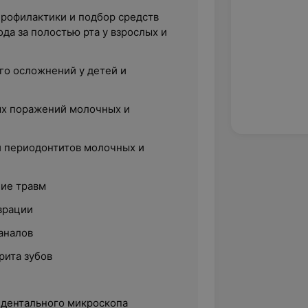
профилактики и подбор средств
да за полостью рта у взрослых и
го осложнений у детей и
ых поражений молочных и
и периодонтитов молочных и
ние травм
врации
аналов
рита зубов
дентального микроскопа