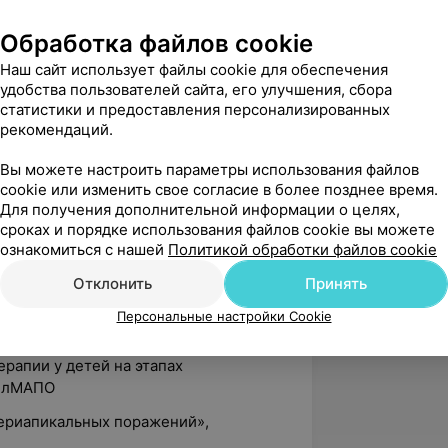
титы в детской стоматологии»,
Обработка файлов cookie
Наш сайт использует файлы cookie для обеспечения
толога», Д. Киселев
удобства пользователей сайта, его улучшения, сбора
статистики и предоставления персонализированных
детской стоматологии», О. Сарышева,
рекомендаций.
Вы можете настроить параметры использования файлов
дународный стоматологический
cookie или изменить свое согласие в более позднее время.
Для получения дополнительной информации о целях,
сроках и порядке использования файлов cookie вы можете
ческое лечение современными
ознакомиться с нашей
Политикой обработки файлов cookie
 микроскопом. Особенности и техники
рная обтурация корневых каналов»,
Отклонить
Принять
Персональные настройки Cookie
 вопросы детской стоматологии»
ерапии у детей на этапах
БелМАПО
ериапикальных поражений»,