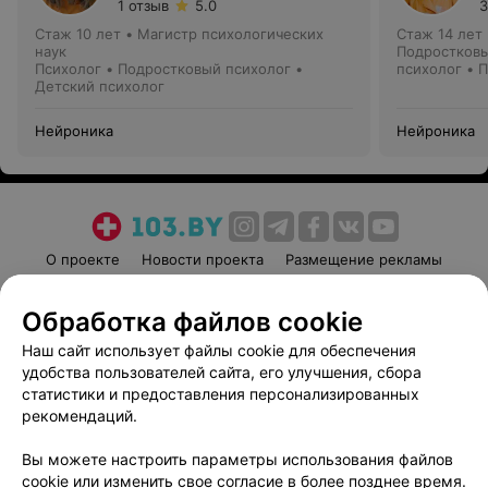
1 отзыв
5.0
3
Стаж 10 лет
•
Магистр психологических
Стаж 14 лет
наук
Подростковы
Психолог • Подростковый психолог •
психолог • 
Детский психолог
Нейроника
Нейроника
О проекте
Новости проекта
Размещение рекламы
Медицинский маркетинг
Публичный договор
Обработка файлов cookie
Пользовательское соглашение
Способы оплаты
Наш сайт использует файлы cookie для обеспечения
Вакансии
Партнеры
удобства пользователей сайта, его улучшения, сбора
Написать руководителю 103.by
статистики и предоставления персонализированных
Написать в поддержку
рекомендаций.
Персональные настройки cookie
Вы можете настроить параметры использования файлов
Обработка персональных данных
cookie или изменить свое согласие в более позднее время.