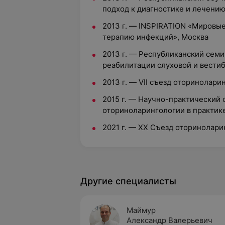
подход к диагностике и лечению
2013 г. — INSPIRATION «Мировые
терапию инфекций», Москва
2013 г. — Республиканский се
реабилитации слуховой и вести
2013 г. — VII съезд оторинолар
2015 г. — Научно-практический
оториноларингологии в практике
2021 г. — ХХ Съезд оторинолари
Другие специалисты
Маймур
Александр Валерьевич