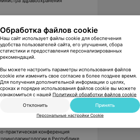
Министра здравоохранения
Обработка файлов cookie
практическая конференция «Наука и
и», Москва
Наш сайт использует файлы cookie для обеспечения
удобства пользователей сайта, его улучшения, сбора
ыя прысвечаная 25 годдзю «РКБ
статистики и предоставления персонализированных
ларингологии БелМАПО, Минск
рекомендаций.
алиста — оториноларинголога»
Вы можете настроить параметры использования файлов
ингорисполкоме, кафедра болезней
cookie или изменить свое согласие в более позднее время.
ое научного общество
Для получения дополнительной информации о целях,
сроках и порядке использования файлов cookie вы можете
ознакомиться с нашей
Политикой обработки файлов cookie
сс «Наука и практика в
Отклонить
Принять
ирование среднего уха» с участием
Персональные настройки Cookie
и Республики Беларусь, Минск
чно-практическая конференция
ториноларингологии в Республике