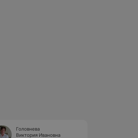
Головнева
Нехай
Виктория Ивановна
Галин