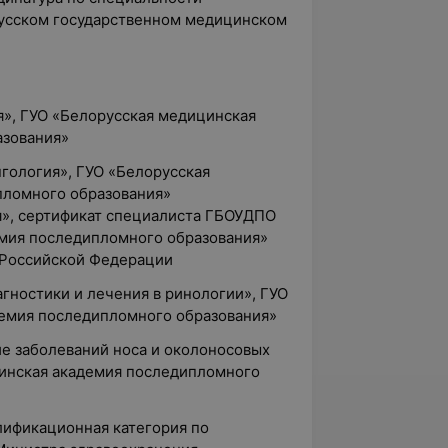
русском государственном медицинском
я», ГУО «Белорусская медицинская
азования»
нгология», ГУО «Белорусская
пломного образования»
я», сертификат специалиста ГБОУДПО
мия последипломного образования»
 Российской Федерации
агностики и лечения в ринологии», ГУО
емия последипломного образования»
ие заболеваний носа и околоносовых
цинская академия последипломного
лификационная категория по