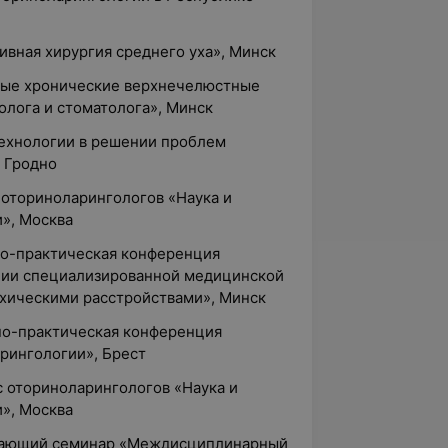
ивная хирургия среднего уха», Минск
ные хронические верхнечелюстные
олога и стоматолога», Минск
технологии в решении проблем
, Гродно
с оториноларингологов «Наука и
», Москва
чно-практическая конференция
нии специализированной медицинской
хическими расстройствами», Минск
чно-практическая конференция
рингологии», Брест
сс оториноларингологов «Наука и
», Москва
учающий семинар «Междисциплинарный