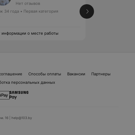
Нет отзывов
1 отзыв
ж 34 года
•
Первая категория
Стаж 41 год
•
Перв
р
Лор
 информации о месте работы
Нет информации о
соглашение
Способы оплаты
Вакансии
Партнеры
ботка персональных данных
ом. 16 | help@103.by