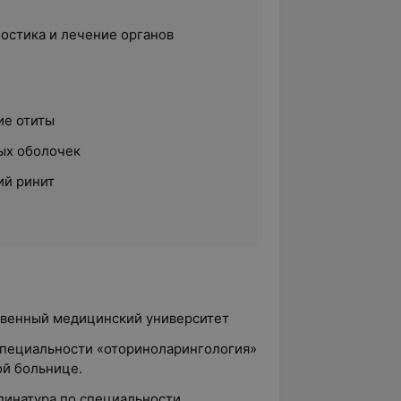
ностика и лечение органов
ие отиты
ых оболочек
ий ринит
ственный медицинский университет
 специальности «оториноларингология»
ой больнице.
динатура по специальности