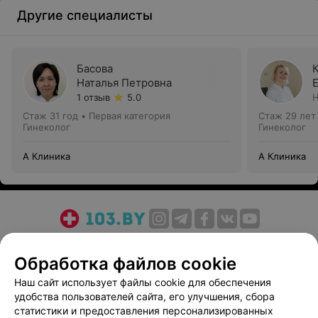
Другие специалисты
Басова
Наталья Петровна
1 отзыв
5.0
Н
Стаж 31 год
•
Первая категория
Стаж 29 лет
Гинеколог
Гинеколог
А Клиника
А Клиника
О проекте
Новости проекта
Размещение рекламы
Обработка файлов cookie
Медицинский маркетинг
Публичный договор
Пользовательское соглашение
Способы оплаты
Наш сайт использует файлы cookie для обеспечения
удобства пользователей сайта, его улучшения, сбора
Вакансии
Партнеры
статистики и предоставления персонализированных