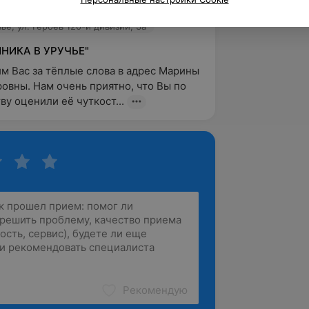
амотным...
ье, ул. Героев 120-й дивизии, 3а
НИКА В УРУЧЬЕ"
м Вас за тёплые слова в адрес Марины 
овны. Нам очень приятно, что Вы по 
ву оценили её чуткост...
Рекомендую