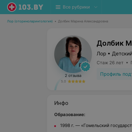
Все рубрики
Лор (оториноларингология)
•
Долбик Марина Александровна
Долбик М
Лор • Детски
Стаж 26 лет • 
Профиль под
2 отзыва
5.0
Инфо
Образование:
1998 г. — «Гомельский государс