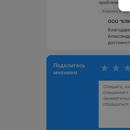
проблеме и гр
Клиника в Уруч
ООО "КЛИ
Благодари
Александр
достоинст
Поделитесь
мнением