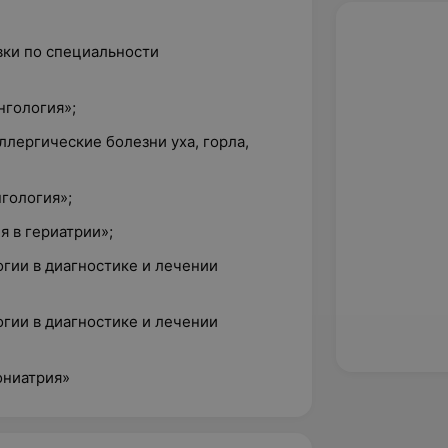
вки по специальности
нгология»;
ллергические болезни уха, горла,
нгология»;
я в гериатрии»;
гии в диагностике и лечении
гии в диагностике и лечении
ониатрия»