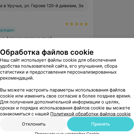
а в Уручье, ул. Героев 120-й дивизии, 3а
вержден
е Александровне за её 
м, доброту, заботу, чуткость и 
Обработка файлов cookie
 Впервые познакомились ещё ...
Наш сайт использует файлы cookie для обеспечения
ье, ул. Героев 120-й дивизии, 3а
удобства пользователей сайта, его улучшения, сбора
НИКА В УРУЧЬЕ"
статистики и предоставления персонализированных
рекомендаций.
м Вас за такие трогательные и 
 слова. Нам особенно ценно, что Вы 
Вы можете настроить параметры использования файлов
Мариной Александровной долги...
cookie или изменить свое согласие в более позднее время.
Для получения дополнительной информации о целях,
сроках и порядке использования файлов cookie вы можете
ознакомиться с нашей
Политикой обработки файлов cookie
вержден
Рекомендую
 у Марины Александровны, когда она 
Отклонить
Принять
ликлинике! Она оказалась чуткой к моей 
Персональные настройки Cookie