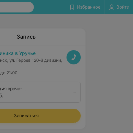
Избранное
Войти
Запись
иника в Уручье
нск, ул. Героев 120-й дивизии,
до 21:00
ция врача-
б.
ринголога первой
ционной категории
Записаться