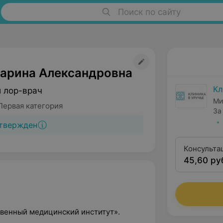
Поиск по сайту
арина Александровна
Кл
й лор-врач
Ми
Первая категория
3а
твержден
Консульта
45,60 ру
оторинола
квалифика
твенный медицинский институт».