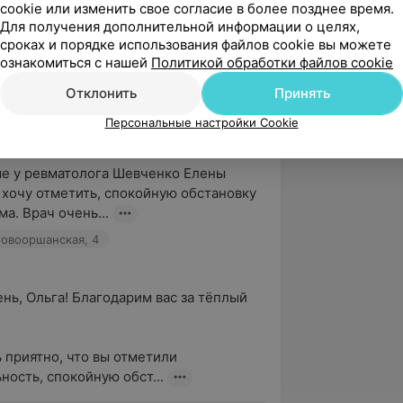
cookie или изменить свое согласие в более позднее время.
Для получения дополнительной информации о целях,
сроках и порядке использования файлов cookie вы можете
ознакомиться с нашей
Политикой обработки файлов cookie
5.0
CityClinic, ул. Новооршанская, 4
Отклонить
Принять
Персональные настройки Cookie
вержден
е у ревматолога Шевченко Елены 
хочу отметить, спокойную обстановку 
а. Врач очень...
. Новооршанская, 4
нь, Ольга! Благодарим вас за тёплый 
 приятно, что вы отметили 
ность, спокойную обст...