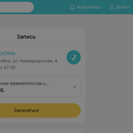
Избранное
Войти
Запись
tyClinic
тебск, ул. Новооршанская, 4
с 07:30
чом-ревматологом с
б.
а дом
Записаться