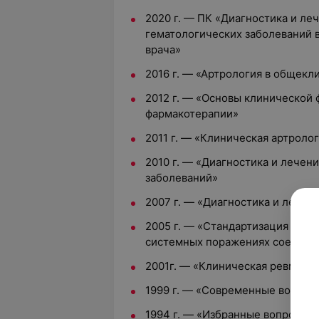
2020 г. — ПК «Диагностика и ле
гематологических заболеваний 
врача»
2016 г. — «Артрология в общекл
2012 г. — «Основы клинической
фармакотерапии»
2011 г. — «Клиническая артроло
2010 г. — «Диагностика и лечен
заболеваний»
2007 г. — «Диагностика и лечен
2005 г. — «Стандартизация фарм
системных поражениях соедини
2001г. — «Клиническая ревмато
1999 г. — «Современные вопрос
1994 г. — «Избранные вопросы 