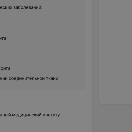
еских заболеваний:
ита
а
трита
ний соединительной ткани
енный медицинский институт