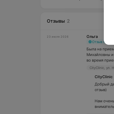
Отзывы
2
Ольга
23 июля 2026
Отзыв подт
Была на прием
Михайловны и 
во время прием
CityClinic, ул
CityClinic
Добрый де
отзыв)

Нам очень
вниматель