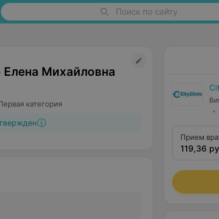
Поиск по сайту
 Елена Михайловна
Ci
Ви
Первая категория
твержден
Прием вра
119,36 ру
выездом н