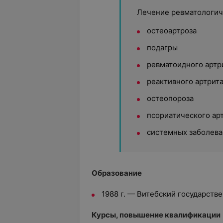
Лечение ревматологич
остеоартроза
подагры
ревматоидного артр
реактивного артрит
остеопороза
псориатического ар
системных заболева
Образование
1988 г. — Витебский государств
Курсы, повышение квалификации