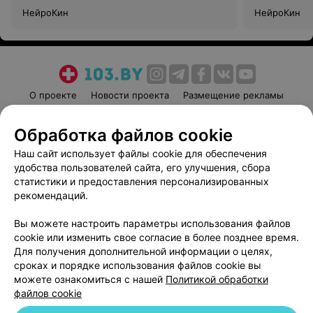
НейроКин
НейроКин
О проекте
Новости проекта
Размещение рекламы
Медицинский маркетинг
Публичный договор
Обработка файлов cookie
Пользовательское соглашение
Способы оплаты
Наш сайт использует файлы cookie для обеспечения
Вакансии
Партнеры
удобства пользователей сайта, его улучшения, сбора
Написать руководителю 103.by
статистики и предоставления персонализированных
Написать в поддержку
рекомендаций.
Персональные настройки cookie
Вы можете настроить параметры использования файлов
Обработка персональных данных
cookie или изменить свое согласие в более позднее время.
Для получения дополнительной информации о целях,
сроках и порядке использования файлов cookie вы
можете ознакомиться с нашей
Политикой обработки
файлов cookie