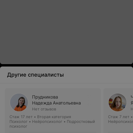
Другие специалисты
Прудникова
Надежда Анатольевна
Нет отзывов
Н
Стаж 17 лет
•
Вторая категория
Стаж 7 лет
Психолог • Нейропсихолог • Подростковый
Нейропсихол
психолог