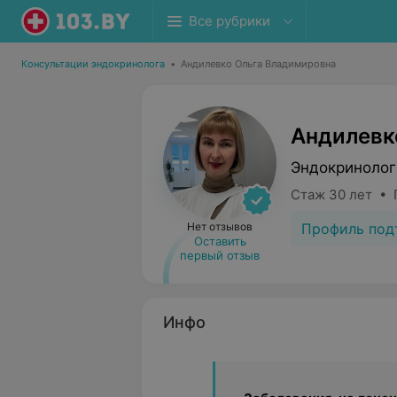
Все рубрики
Консультации эндокринолога
•
Андилевко Ольга Владимировна
Андилевк
Эндокринолог
Стаж 30 лет • 
Профиль под
Нет отзывов
Оставить
первый отзыв
Инфо