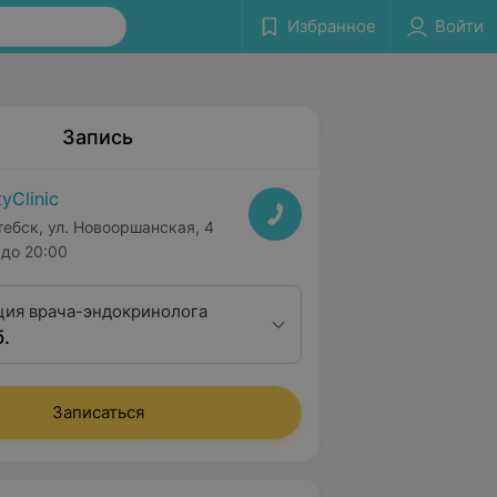
Избранное
Войти
Запись
tyClinic
тебск, ул. Новооршанская, 4
до 20:00
ция врача-эндокринолога
б.
Записаться