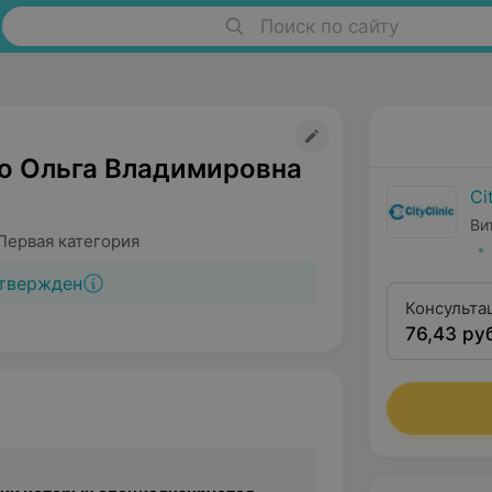
Поиск по сайту
о Ольга Владимировна
Ci
Ви
Первая категория
твержден
Консульта
76,43 ру