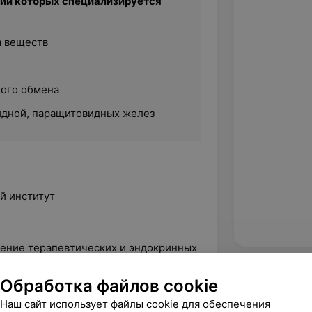
нии которых специализируется
а веществ
ого обмена
идной, паращитовидных желез
й институт
чение терапевтических и эндокринных
Обработка файлов cookie
идология с элементами
Наш сайт использует файлы cookie для обеспечения