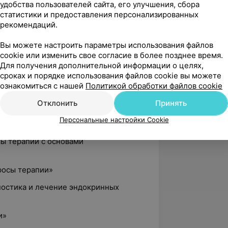
удобства пользователей сайта, его улучшения, сбора
м месте врача ультразвуковой
статистики и предоставления персонализированных
ластной диагностический центр»
рекомендаций.
етология и патология щитовидной
Вы можете настроить параметры использования файлов
cookie или изменить свое согласие в более позднее время.
Для получения дополнительной информации о целях,
чение терапевтических и эндокринных
сроках и порядке использования файлов cookie вы можете
ознакомиться с нашей
Политикой обработки файлов cookie
чение терапевтических и эндокринных
Отклонить
Принять
Персональные настройки Cookie
овидной железы»
сы терапии с основами
росы терапии»
ностика и лечение эндокринных
и»