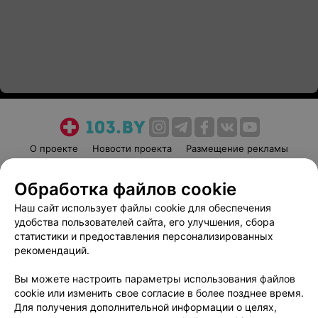
О проекте
Новости проекта
Размещение рекламы
Медицинский маркетинг
Публичный договор
Обработка файлов cookie
Пользовательское соглашение
Способы оплаты
Наш сайт использует файлы cookie для обеспечения
Вакансии
Партнеры
удобства пользователей сайта, его улучшения, сбора
Написать руководителю 103.by
статистики и предоставления персонализированных
Написать в поддержку
рекомендаций.
Персональные настройки cookie
Вы можете настроить параметры использования файлов
Обработка персональных данных
cookie или изменить свое согласие в более позднее время.
Для получения дополнительной информации о целях,