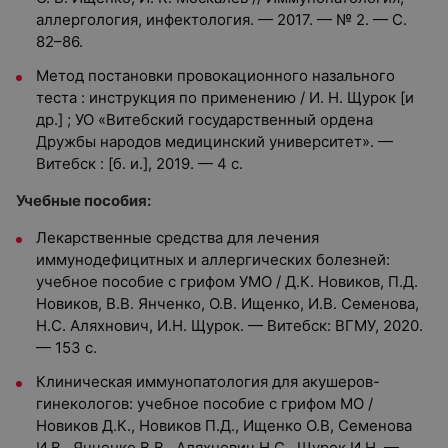
аллергология, инфектология. — 2017. — № 2. — С.
82–86.
Метод постановки провокационного назального
теста : инструкция по применению / И. Н. Щурок [и
др.] ; УО «Витебский государственный ордена
Дружбы народов медицинский университет». —
Витебск : [б. и.], 2019. — 4 с.
Учебные пособия:
Лекарственные средства для лечения
иммунодефицитных и аллергических болезней:
учебное пособие с грифом УМО / Д.К. Новиков, П.Д.
Новиков, В.В. Янченко, О.В. Ищенко, И.В. Семенова,
Н.С. Аляхнович, И.Н. Щурок. — Витебск: ВГМУ, 2020.
— 153 c.
Клиническая иммунопатология для акушеров-
гинекологов: учебное пособие с грифом МО /
Новиков Д.К., Новиков П.Д., Ищенко О.В, Семенова
И.В., Янченко В.В., Аляхнович Н.С., Щурок И.Н. —