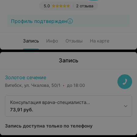
5.0
2 отзыва
Профиль подтвержден
Запись
Инфо
Отзывы
На карте
Запись
Золотое сечение
Витебск, ул. Чкалова, 50/1
до 18:00
Консультация врача-специалиста
(аллерголога-иммунолога), доцента, кандидата
73,91 руб.
медицинских наук
Запись доступна только по телефону