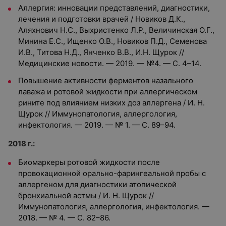
Аллергия: инновации представлений, диагностики,
лечения и подготовки врачей / Новиков Д.К.,
Аляхнович Н.С., Выхристенко Л.Р., Величинская О.Г.,
Минина Е.С., Ищенко О.В., Новиков П.Д., Семенова
И.В., Титова Н.Д., Янченко В.В., И.Н. Щурок //
Медицинские новости. — 2019. — №4. — С. 4–14.
Повышение активности ферментов назального
лаважа и ротовой жидкости при аллергическом
рините под влиянием низких доз аллергена / И. Н.
Щурок // Иммунопатология, аллергология,
инфектология. — 2019. — № 1. — С. 89–94.
2018 г.:
Биомаркеры ротовой жидкости после
провокационной орально-фарингеальной пробы с
аллергеном для диагностики атопической
бронхиальной астмы / И. Н. Щурок //
Иммунопатология, аллергология, инфектология. —
2018. — № 4. — С. 82–86.