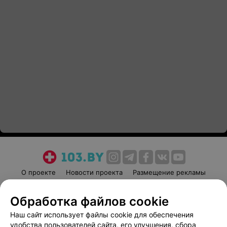
О проекте
Новости проекта
Размещение рекламы
Медицинский маркетинг
Публичный договор
Обработка файлов cookie
Пользовательское соглашение
Способы оплаты
Наш сайт использует файлы cookie для обеспечения
Вакансии
Партнеры
удобства пользователей сайта, его улучшения, сбора