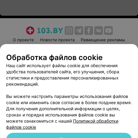
О проекте
Новости проекта
Размещение рекламы
Медицинский маркетинг
Публичный договор
Обработка файлов cookie
Пользовательское соглашение
Способы оплаты
Наш сайт использует файлы cookie для обеспечения
Вакансии
Партнеры
удобства пользователей сайта, его улучшения, сбора
Написать руководителю 103.by
статистики и предоставления персонализированных
Написать в поддержку
рекомендаций.
Персональные настройки cookie
Вы можете настроить параметры использования файлов
Обработка персональных данных
cookie или изменить свое согласие в более позднее время.
Для получения дополнительной информации о целях,
сроках и порядке использования файлов cookie вы
можете ознакомиться с нашей
Политикой обработки
файлов cookie