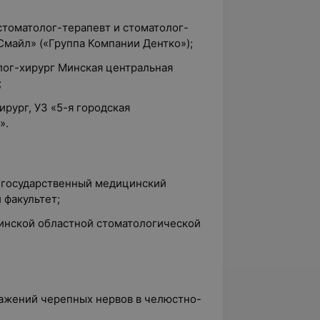
 стоматолог-терапевт и стоматолог-
Смайл» («Группа Компании Дентко»);
лог-хирург Минская центральная
;
ирург,
УЗ «5-я городская
».
й государственный медицинский
 факультет;
Минской областной стоматологической
ражений черепных нервов в челюстно-