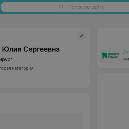
Поиск по сайту
 Юлия Сергеевна
До
ирург
Ми
торая категория