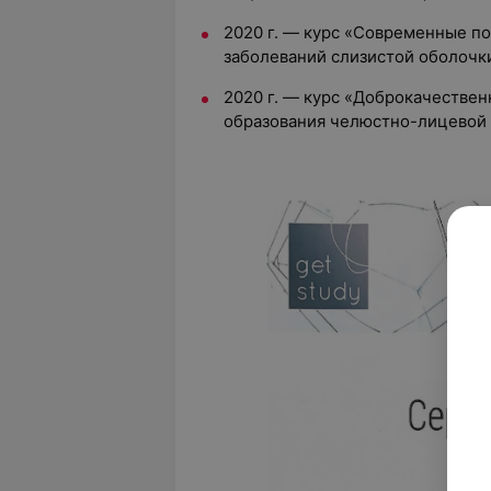
2020 г. — курс «Современные п
заболеваний слизистой оболочки
2020 г. — курс «Доброкачестве
образования челюстно-лицевой 