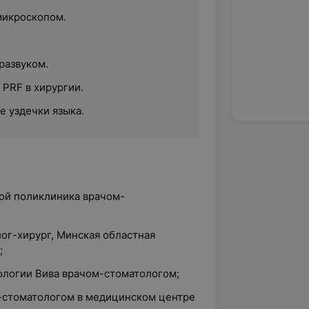
микроскопом.
развуком.
 PRF в хирургии.
е уздечки языка.
кой поликлиника врачом-
лог-хирург, Минская областная
;
тологии Вива врачом-стоматологом;
м-стоматологом в медицинском центре