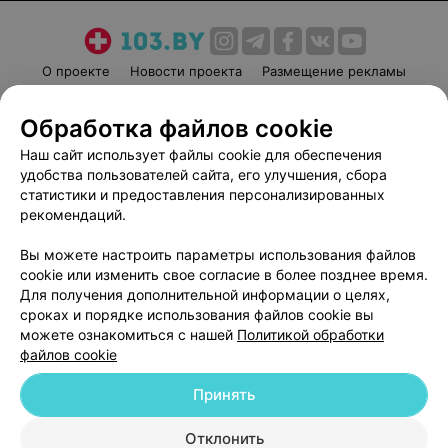
О проекте
Новости проекта
Размещение рекламы
Медицинский маркетинг
Публичный договор
Обработка файлов cookie
Пользовательское соглашение
Способы оплаты
Наш сайт использует файлы cookie для обеспечения
Вакансии
Партнеры
удобства пользователей сайта, его улучшения, сбора
Написать руководителю 103.by
статистики и предоставления персонализированных
Написать в поддержку
рекомендаций.
Персональные настройки cookie
Вы можете настроить параметры использования файлов
Обработка персональных данных
cookie или изменить свое согласие в более позднее время.
Для получения дополнительной информации о целях,
сроках и порядке использования файлов cookie вы
можете ознакомиться с нашей
Политикой обработки
файлов cookie
Принять
© 2026 ООО «Артокс Лаб», УНП 191700409
| 220012, Республика Беларусь,
г. Минск, улица Толбухина, 2, пом. 16 | help@103.by
Отклонить