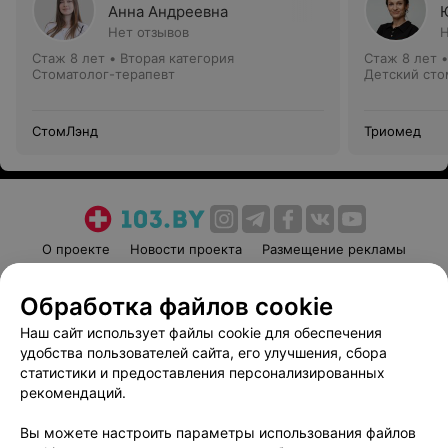
Анна Андреевна
Нет отзывов
Н
Стаж 8 лет
•
Вторая категория
Стаж 8 лет
Стоматолог-терапевт
Детский сто
СтомЛэнд
Триомед
О проекте
Новости проекта
Размещение рекламы
Медицинский маркетинг
Публичный договор
Обработка файлов cookie
Пользовательское соглашение
Способы оплаты
Наш сайт использует файлы cookie для обеспечения
Вакансии
Партнеры
удобства пользователей сайта, его улучшения, сбора
Написать руководителю 103.by
статистики и предоставления персонализированных
Написать в поддержку
рекомендаций.
Персональные настройки cookie
Вы можете настроить параметры использования файлов
Обработка персональных данных