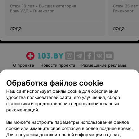
Стаж 18 лет
•
Высшая категория
Стаж 35 лет
Врач УЗД • Гинеколог
Гинеколог
ЛОДЭ
ЛОДЭ
О проекте
Новости проекта
Размещение рекламы
Медицинский маркетинг
Публичный договор
Обработка файлов cookie
Пользовательское соглашение
Способы оплаты
Наш сайт использует файлы cookie для обеспечения
Вакансии
Партнеры
удобства пользователей сайта, его улучшения, сбора
Написать руководителю 103.by
статистики и предоставления персонализированных
Написать в поддержку
рекомендаций.
Персональные настройки cookie
Вы можете настроить параметры использования файлов
Обработка персональных данных
cookie или изменить свое согласие в более позднее время.
Для получения дополнительной информации о целях,