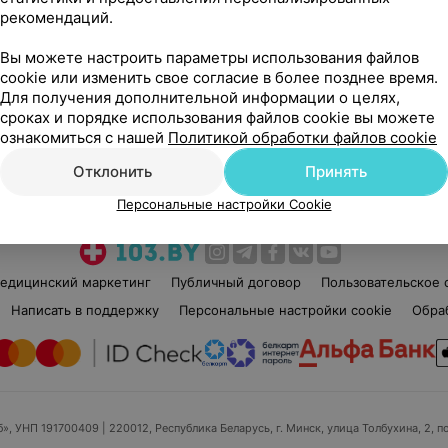
рекомендаций.
Вы можете настроить параметры использования файлов
cookie или изменить свое согласие в более позднее время.
Для получения дополнительной информации о целях,
сроках и порядке использования файлов cookie вы можете
Рекомендую
ознакомиться с нашей
Политикой обработки файлов cookie
Отклонить
Принять
Персональные настройки Cookie
едицинский маркетинг
Публичный договор
Пользовательское 
Написать в поддержку
Персональные настройки cookie
Обра
б», УНП 191700409
| 220012, Республика Беларусь, г. Минск, улица Толбухина, 2, п