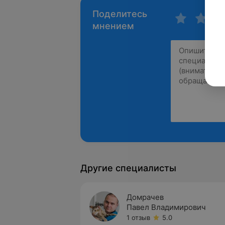
Поделитесь
мнением
Другие специалисты
Домрачев
Павел Владимирович
1 отзыв
5.0