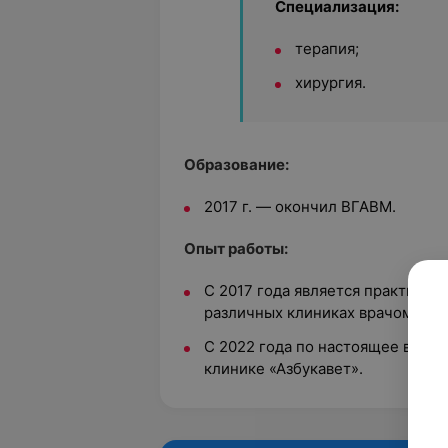
Специализация:
терапия;
хирургия.
Образование:
2017 г. — окончил ВГАВМ.
Опыт работы:
С 2017 года является практику
различных клиниках врачом-тер
С 2022 года по настоящее врем
клинике «Азбукавет».