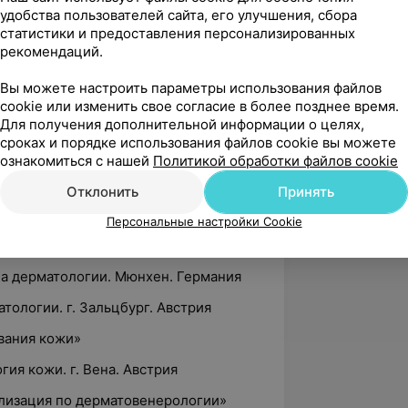
удобства пользователей сайта, его улучшения, сбора
статистики и предоставления персонализированных
арственный ордена Дружбы народов
рекомендаций.
Вы можете настроить параметры использования файлов
cookie или изменить свое согласие в более позднее время.
Для получения дополнительной информации о целях,
ояния в дерматовенерологии»
сроках и порядке использования файлов cookie вы можете
ознакомиться с нашей
Политикой обработки файлов cookie
дицина в медицинской и
и»
Отклонить
Принять
аваемые половым путем»
Персональные настройки Cookie
ла дерматологии. Мюнхен. Германия
тологии. г. Зальцбург. Австрия
вания кожи»
ия кожи. г. Вена. Австрия
ализация по дерматовенерологии»