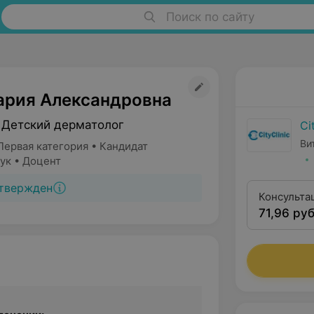
Поиск по сайту
ария Александровна
 Детский дерматолог
Ci
Ви
Первая категория • Кандидат
ук • Доцент
твержден
Консульта
71,96 руб
расширен