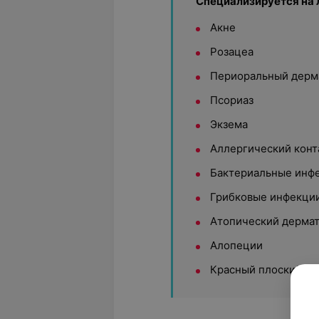
Специализируется на 
Акне
Розацеа
Периоральный дерм
Псориаз
Экзема
Аллергический конт
Бактериальные инф
Грибковые инфекци
Атопический дермат
Алопеции
Красный плоский л