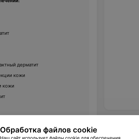
лечении:
атит
актный дерматит
екции кожи
и кожи
ит
ишай
Обработка файлов cookie
Наш сайт использует файлы cookie для обеспечения