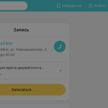
Избранное
Войти
Запись
tyClinic
тебск, ул. Новооршанская, 4
до 20:00
ция врача-дерматолога
.
ная
Записаться