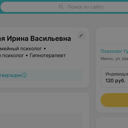
Поиск по сайту
ая Ирина Васильевна
емейный психолог •
Психолог Г
 психолог • Гипнотерапевт
Минск, ул. Ш
Индивидуа
твержден
120 руб.
психолога