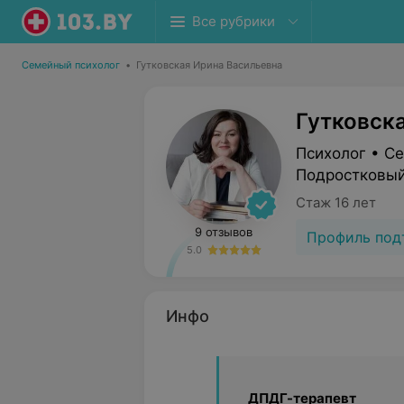
Все рубрики
Семейный психолог
•
Гутковская Ирина Васильевна
Гутковск
Психолог • С
Подростковый
Стаж 16 лет
9 отзывов
Профиль под
5.0
Инфо
ДПДГ-терапевт