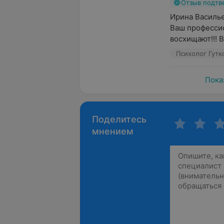
Отзыв подт
Ирина Василье
Ваш профессио
восхищают!!! В
Психолог Гутк
Пока
Поделитесь
мнением