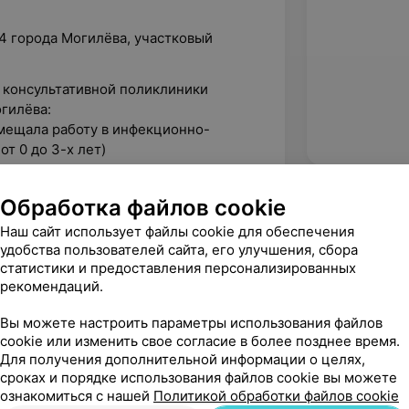
4 города Могилёва, участковый
р консультативной поликлиники
гилёва:
вмещала работу в инфекционно-
т 0 до 3-х лет)
 хирургические отделения стационара
иклиники занималась вопросами
Обработка файлов cookie
Наш сайт использует файлы cookie для обеспечения
педиатрическом отделении № 1
удобства пользователей сайта, его улучшения, сбора
статистики и предоставления персонализированных
рекомендаций.
Вы можете настроить параметры использования файлов
Евромедика, ул. Бялыницкого-Бирули, 1
cookie или изменить свое согласие в более позднее время.
Для получения дополнительной информации о целях,
сроках и порядке использования файлов cookie вы можете
ознакомиться с нашей
Политикой обработки файлов cookie
вержден
Рекомендую