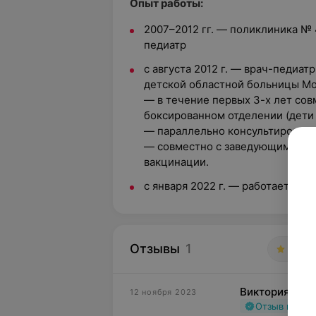
Опыт работы:
2007–2012 гг. — поликлиника № 
педиатр
с августа 2012 г. — врач-педиат
детской областной больницы Мо
— в течение первых 3-х лет со
боксированном отделении (дети о
— параллельно консультировала
— совместно с заведующим пол
вакцинации.
с января 2022 г. — работает в 
Отзывы
1
5.0
Виктория
12 ноября 2023
Отзыв подт