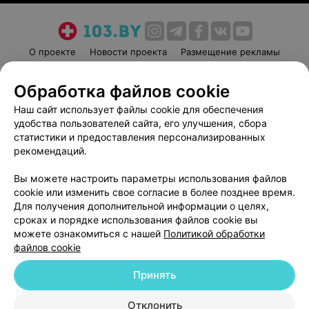
О проекте
Новости проекта
Размещение рекламы
Медицинский маркетинг
Публичный договор
Обработка файлов cookie
Пользовательское соглашение
Способы оплаты
Наш сайт использует файлы cookie для обеспечения
Вакансии
Партнеры
удобства пользователей сайта, его улучшения, сбора
Написать руководителю 103.by
статистики и предоставления персонализированных
Написать в поддержку
рекомендаций.
Персональные настройки cookie
Вы можете настроить параметры использования файлов
Обработка персональных данных
cookie или изменить свое согласие в более позднее время.
Для получения дополнительной информации о целях,
сроках и порядке использования файлов cookie вы
можете ознакомиться с нашей
Политикой обработки
файлов cookie
Принять
© 2026 ООО «Артокс Лаб», УНП 191700409
| 220012, Республика Беларусь,
г. Минск, улица Толбухина, 2, пом. 16 | help@103.by
Отклонить