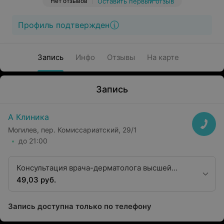
Нет отзывов
Оставить первый отзыв
Профиль подтвержден
Запись
Инфо
Отзывы
На карте
Запись
А Клиника
Могилев, пер. Комиссариатский, 29/1
до 21:00
Консультация врача-дерматолога высшей
квалификационной категории
49,03 руб.
Запись доступна только по телефону