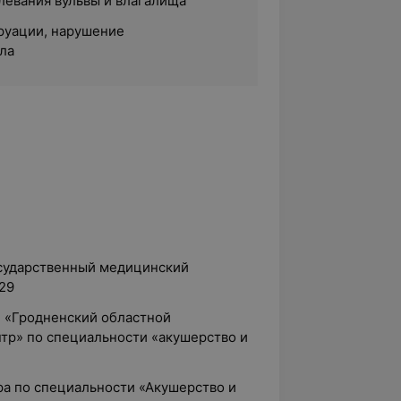
евания вульвы и влагалища
руации, нарушение
ла
осударственный медицинский
29
УЗ «Гродненский областной
тр» по специальности «акушерство и
ра по специальности «Акушерство и