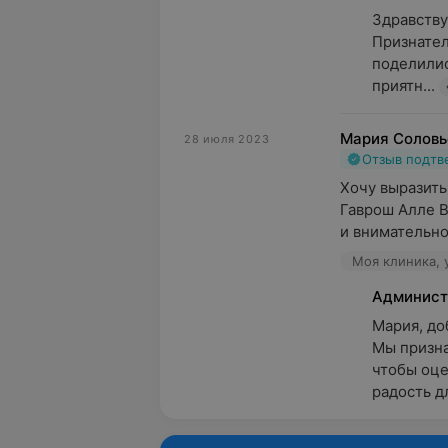
Здравствуй
Признател
поделилис
приятн...
Мария Соловь
28 июля 2023
Отзыв подт
Хочу выразить
Гаврош Алле В
и внимательнос
Моя клиника, 
Админист
Мария, доб
Мы призна
чтобы оце
радость дл