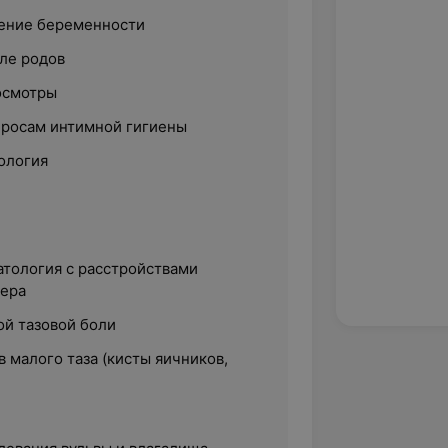
дение беременности
ле родов
осмотры
просам интимной гигиены
ология
атология с расстройствами
тера
й тазовой боли
 малого таза (кисты яичников,