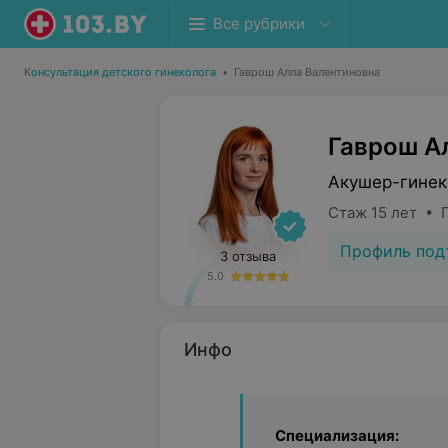
Все рубрики
Консультация детского гинеколога
•
Гаврош Алла Валентиновна
Гаврош А
Акушер-гинек
Стаж 15 лет • 
Профиль под
3 отзыва
5.0
Инфо
Специализация: