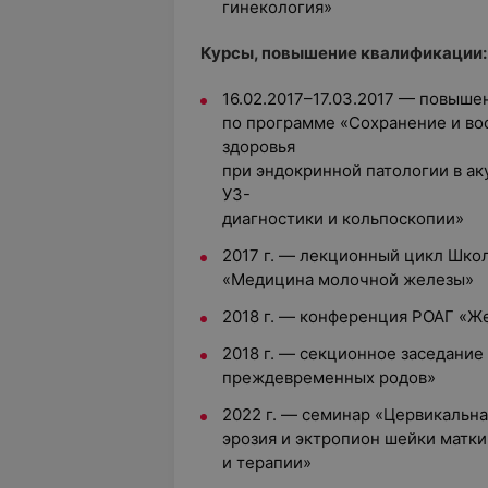
гинекология»
Курсы, повышение квалификации:
16.02.2017–17.03.2017 — повыш
по программе «Сохранение и во
здоровья
при эндокринной патологии в ак
УЗ-
диагностики и кольпоскопии»
2017 г. — лекционный цикл Шко
«Медицина молочной железы»
2018 г. — конференция РОАГ «Ж
2018 г. — секционное заседани
преждевременных родов»
2022 г. — семинар «Цервикальна
эрозия и эктропион шейки матк
и терапии»