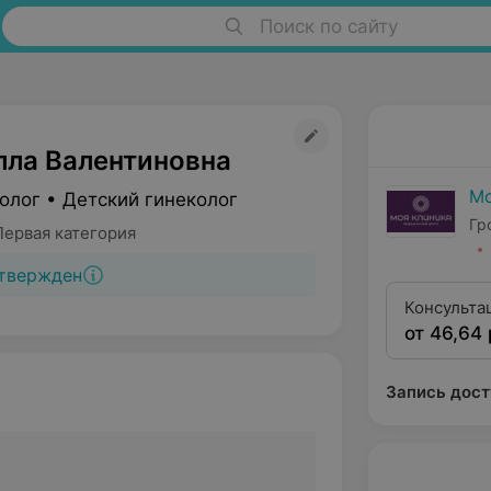
Поиск по сайту
лла Валентиновна
Мо
олог • Детский гинеколог
Гр
Первая категория
твержден
Консульта
от 46,64 
квалифика
Запись дост