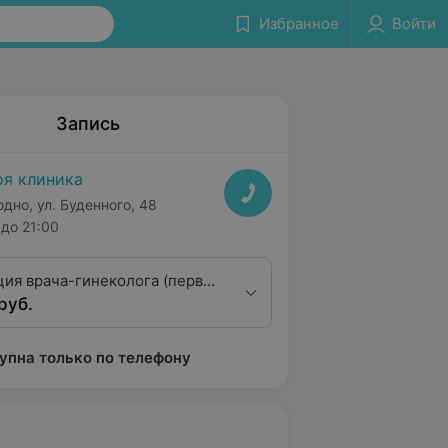
Избранное
Войти
Запись
я клиника
одно, ул. Буденного, 48
до 21:00
ция врача-гинеколога (первая
руб.
ционная категория)
упна только по телефону