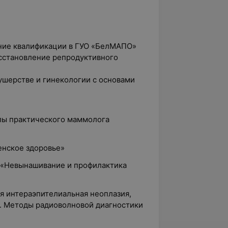
ение квалификации в ГУО «БелМАПО»
сстановление репродуктивного
ушерстве и гинекологии с основами
лы практического маммолога
енское здоровье»
е «Невынашивание и профилактика
я интераэпителиальная неоплазия,
и. Методы радиоволновой диагностики