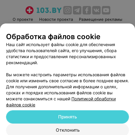
О проекте
Новости проекта
Размещение рекламы
Медицинский маркетинг
Публичный договор
Обработка файлов cookie
Пользовательское соглашение
Способы оплаты
Наш сайт использует файлы cookie для обеспечения
Вакансии
Партнеры
удобства пользователей сайта, его улучшения, сбора
Написать руководителю 103.by
статистики и предоставления персонализированных
Написать в поддержку
рекомендаций.
Персональные настройки cookie
Вы можете настроить параметры использования файлов
Обработка персональных данных
cookie или изменить свое согласие в более позднее время.
Для получения дополнительной информации о целях,
сроках и порядке использования файлов cookie вы
можете ознакомиться с нашей
Политикой обработки
файлов cookie
Принять
© 2026 ООО «Артокс Лаб», УНП 191700409
| 220012, Республика Беларусь,
г. Минск, улица Толбухина, 2, пом. 16 | help@103.by
Отклонить