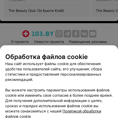
The Beauty Club (Зэ Бьюти Клаб)
The Beauty C
О проекте
Новости проекта
Размещение рекламы
Медицинский маркетинг
Публичный договор
Обработка файлов cookie
Пользовательское соглашение
Способы оплаты
Наш сайт использует файлы cookie для обеспечения
Вакансии
Партнеры
удобства пользователей сайта, его улучшения, сбора
Написать руководителю 103.by
статистики и предоставления персонализированных
Написать в поддержку
рекомендаций.
Персональные настройки cookie
Вы можете настроить параметры использования файлов
Обработка персональных данных
cookie или изменить свое согласие в более позднее время.
Для получения дополнительной информации о целях,
сроках и порядке использования файлов cookie вы
можете ознакомиться с нашей
Политикой обработки
файлов cookie