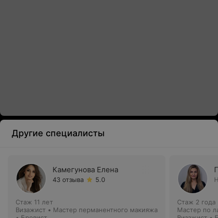
Другие специалисты
Камегунова Елена
43 отзыва
5.0
Н
Стаж 11 лет
Стаж 2 года
Визажист • Мастер перманентного макияжа
Мастер по л
• Бровист
Визажист • 