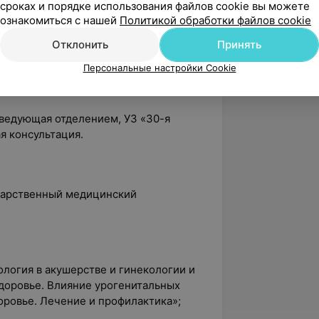
сроках и порядке использования файлов cookie вы можете
ознакомиться с нашей
Политикой обработки файлов cookie
ог женской консультации, г. Минск УЗ
Отклонить
Принять
Персональные настройки Cookie
г, г. Минск УЗ «5-я городская
заведующая отделением, УЗ «30-я
я консультация.
ударственный медицинский
ология в акушерстве и гинекологии и
здоровье. Влияние урогенитальных
оровье. Лечение и профилактика»;