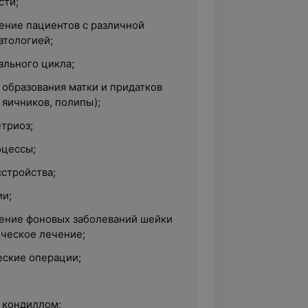
сти;
ение пациентов с различной
атологией;
льного цикла;
образования матки и придатков
 яичников, полипы);
триоз;
оцессы;
стройства;
и;
ение фоновых заболеваний шейки
гическое лечение;
ские операции;
 кондиллом;