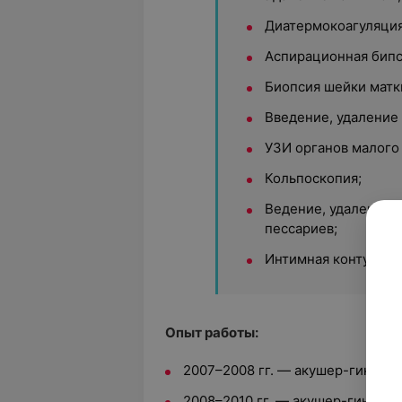
Диатермокоагуляция
Аспирационная бипс
Биопсия шейки матк
Введение, удаление
УЗИ органов малого 
Кольпоскопия;
Ведение, удаление 
пессариев;
Интимная контурная
Опыт работы:
2007–2008 гг. — акушер-гинекол
2008–2010 гг. — акушер-гинекол