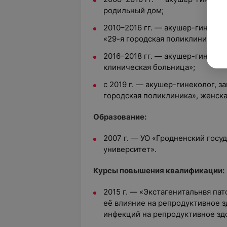
родильный дом;
2010–2016 гг. — акушер-гинекол
«29-я городская поликлиника»;
2016–2018 гг. — акушер-гинеколо
клиническая больница»;
с 2019 г. — акушер-гинеколог, 
городская поликлиника», женска
Образование:
2007 г. — УО «Гродненский гос
университет».
Курсы повышения квалификации:
2015 г. — «Экстагенитальнвя пат
её влияние на репродуктивное 
инфекций на репродуктивное зд