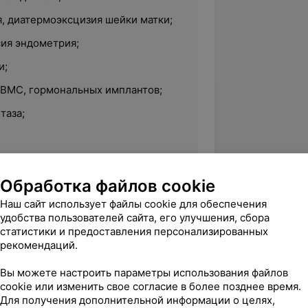
, диатермоэксцизия шейки матки;
ия эндометрия;
и;
 ВМС, гормональных имплантов;
таза;
акушерских и гинекологических
Обработка файлов cookie
 пластика.
Наш сайт использует файлы cookie для обеспечения
удобства пользователей сайта, его улучшения, сбора
статистики и предоставления персонализированных
рекомендаций.
Вы можете настроить параметры использования файлов
ог, Брестский родильный дом;
cookie или изменить свое согласие в более позднее время.
Для получения дополнительной информации о целях,
ог, Кобринская ЦРБ, филиал