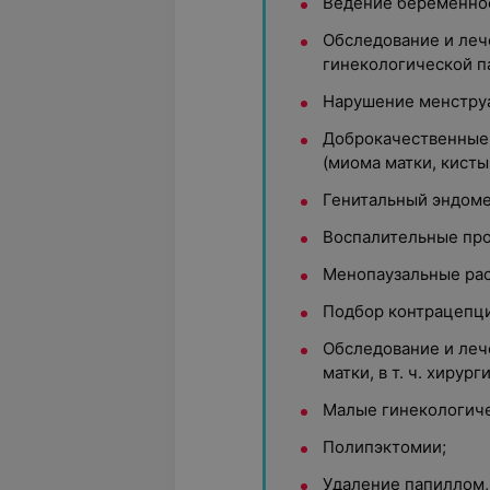
Ведение беременно
Обследование и леч
гинекологической п
Нарушение менструа
Доброкачественные 
(миома матки, кисты
Генитальный эндоме
Воспалительные пр
Менопаузальные рас
Подбор контрацепци
Обследование и леч
матки, в т. ч. хирур
Малые гинекологиче
Полипэктомии;
Удаление папиллом,