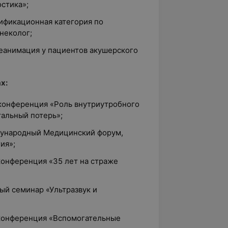
остика»;
лификационная категория по
неколог;
реанимация у пациентов акушерского
х:
 конференция «Роль внутриутробного
тальный потерь»;
дународный Медицинский форум,
ия»;
конференция «35 лет на страже
ый семинар «Ультразвук и
 конференция «Вспомогательные