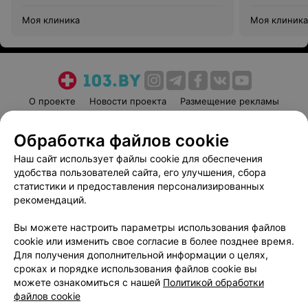
Моя клиника
Моя клиника
О проекте
Новости проекта
Размещение рекламы
Медицинский маркетинг
Публичный договор
Обработка файлов cookie
Пользовательское соглашение
Способы оплаты
Наш сайт использует файлы cookie для обеспечения
Вакансии
Партнеры
удобства пользователей сайта, его улучшения, сбора
Написать руководителю 103.by
статистики и предоставления персонализированных
Написать в поддержку
рекомендаций.
Персональные настройки cookie
Вы можете настроить параметры использования файлов
Обработка персональных данных
cookie или изменить свое согласие в более позднее время.
Для получения дополнительной информации о целях,
сроках и порядке использования файлов cookie вы
можете ознакомиться с нашей
Политикой обработки
файлов cookie