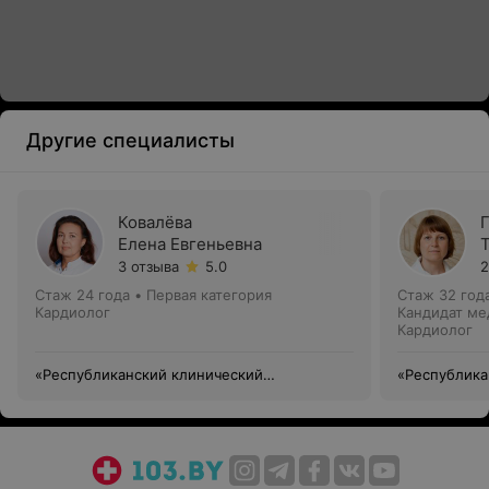
Другие специалисты
Ковалёва
Елена Евгеньевна
3 отзыва
5.0
2
Стаж 24 года
•
Первая категория
Стаж 32 год
Кардиолог
Кандидат ме
Кардиолог
«Республиканский клинический
«Республика
медицинский центр» Управления делами
медицинский
Президента Республики Беларусь
Президента 