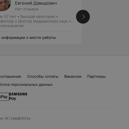
Евгений Давыдович
Михаи
Нет отзывов
Нет от
ж 57 лет
•
Высшая категория
•
Стаж 60 лет
•
Выс
фессор • Доктор медицинских наук •
медицинских наук
. кафедрой
ологоанатом
Патологоанатом
 информации о месте работы
Нет информации о
соглашение
Способы оплаты
Вакансии
Партнеры
ботка персональных данных
ом. 16 | help@103.by