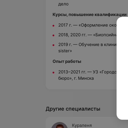
дело
Курсы, повышение квалификации
2017 г. — «Оформление окончат
2018, 2020 гг. — «Биопсийная д
2019 г. — Обучение в клинике Cha
sister»
Опыт работы
2013–2021 гг. — УЗ «Городское
бюро», г. Минска
Другие специалисты
Кураленя