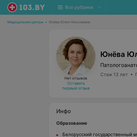
Все рубрики
Медицинские центры
•
Юнёва Юлия Николаевна
Юнёва Юл
Патологоанат
Стаж 13 лет • 
Нет отзывов
Оставить
первый отзыв
Инфо
Образование
Белорусский государственный м