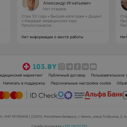
Александр Игнатьевич
Нет отзывов
Стаж 52 года
•
Высшая категория
•
Доцент
Ста
• Кандидат медицинских наук
Про
Патологоанатом
Зав
Пат
Нет информации о месте работы
Нет
едицинский маркетинг
Публичный договор
Пользовательское 
Написать в поддержку
Персональные настройки cookie
Обра
б», УНП 191700409
| 220012, Республика Беларусь, г. Минск, улица Толбухина, 2, п
Служба поддержки
+375 291212755