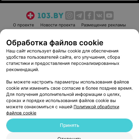
О проекте
Новости проекта
Размещение рекламы
Медицинский маркетинг
Публичный договор
Обработка файлов cookie
Пользовательское соглашение
Способы оплаты
Наш сайт использует файлы cookie для обеспечения
Вакансии
Партнеры
удобства пользователей сайта, его улучшения, сбора
Написать руководителю 103.by
статистики и предоставления персонализированных
Написать в поддержку
рекомендаций.
Персональные настройки cookie
Вы можете настроить параметры использования файлов
Обработка персональных данных
cookie или изменить свое согласие в более позднее время.
Для получения дополнительной информации о целях,
сроках и порядке использования файлов cookie вы
можете ознакомиться с нашей
Политикой обработки
файлов cookie
Принять
© 2026 ООО «Артокс Лаб», УНП 191700409
| 220012, Республика Беларусь,
г. Минск, улица Толбухина, 2, пом. 16 | help@103.by
Отклонить