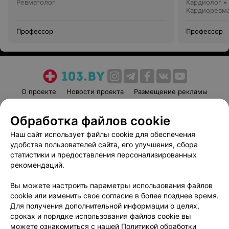
Ревматолог
Кардиолог •
Кардиоревм
Профессор
Профессор
О проекте
Новости проекта
Размещение рекламы
Медицинский маркетинг
Публичный договор
Обработка файлов cookie
Пользовательское соглашение
Способы оплаты
Наш сайт использует файлы cookie для обеспечения
Вакансии
Партнеры
удобства пользователей сайта, его улучшения, сбора
Написать руководителю 103.by
статистики и предоставления персонализированных
Написать в поддержку
рекомендаций.
Персональные настройки cookie
Вы можете настроить параметры использования файлов
Обработка персональных данных
cookie или изменить свое согласие в более позднее время.
Для получения дополнительной информации о целях,
сроках и порядке использования файлов cookie вы
можете ознакомиться с нашей
Политикой обработки