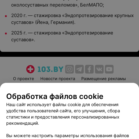
околосуставных переломов», БелМАПО;
2020 г. — стажировка «Эндопротезирование крупных
суставов» (Йена, Германия).
2025 г. — стажировка «Эндопротезирование
суставов».
О проекте
Новости проекта
Размещение рекламы
Медицинский маркетинг
Публичный договор
Обработка файлов cookie
Пользовательское соглашение
Способы оплаты
Наш сайт использует файлы cookie для обеспечения
Вакансии
Партнеры
удобства пользователей сайта, его улучшения, сбора
Написать руководителю 103.by
статистики и предоставления персонализированных
Написать в поддержку
рекомендаций.
Персональные настройки cookie
Вы можете настроить параметры использования файлов