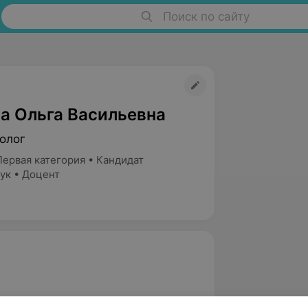
Поиск по сайту
а Ольга Васильевна
олог
Первая категория • Кандидат
ук • Доцент
менности