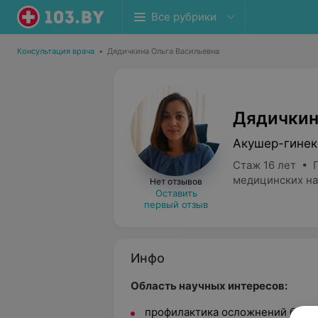
Все рубрики
Консультация врача
•
Дядичкина Ольга Васильевна
Дядичкин
Акушер-гинек
Стаж 16 лет • 
медицинских на
Нет отзывов
Оставить
первый отзыв
Инфо
Область научных интересов:
профилактика осложнений бере