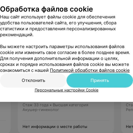
Обработка файлов cookie
кология
Наш сайт использует файлы cookie для обеспечения
удобства пользователей сайта, его улучшения, сбора
статистики и предоставления персонализированных
тных работ, 3 инструкций по
рекомендаций.
Вы можете настроить параметры использования файлов
cookie или изменить свое согласие в более позднее время.
Для получения дополнительной информации о целях,
сроках и порядке использования файлов cookie вы можете
ознакомиться с нашей
Политикой обработки файлов cookie
Отклонить
Принять
Плотникова
Персональные настройки Cookie
Александра Витальевна
5 отзывов
5.0
Стаж 33 года
•
Высшая категория
Ста
Акушер-гинеколог
Реп
Нет информации о месте работы
Нет