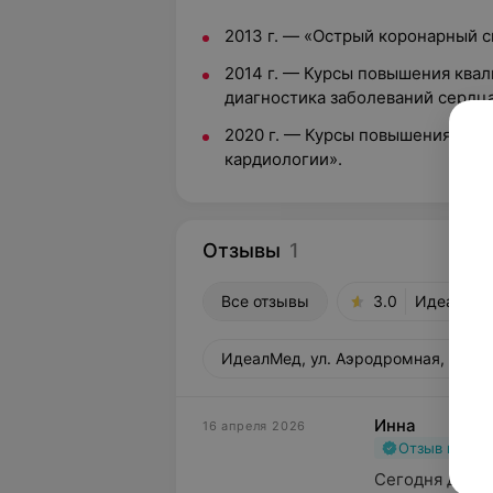
2013 г. — «Острый коронарный 
2014 г. — Курсы повышения квал
диагностика заболеваний сердца
2020 г. — Курсы повышения ква
кардиологии».
Отзывы
1
Все отзывы
3.0
ИдеалМед,
ИдеалМед, ул. Аэродромная, 26
Инна
16 апреля 2026
Отзыв подт
Сегодня делал