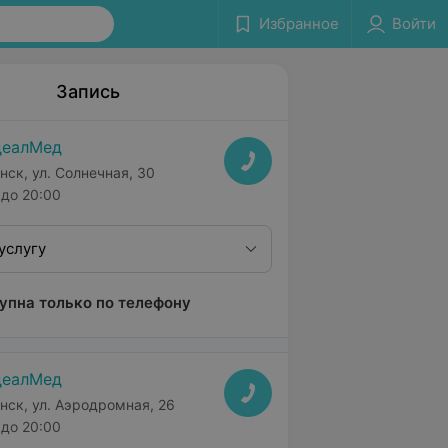
Избранное
Войти
Запись
деалМед
нск, ул. Солнечная, 30
до 20:00
услугу
упна только по телефону
деалМед
нск, ул. Аэродромная, 26
до 20:00