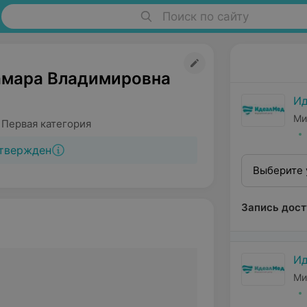
Поиск по сайту
амара Владимировна
И
Ми
 Первая категория
твержден
Выберите 
Запись дост
И
Ми