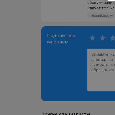
обслуживание 
Радует только 
ИдеалМед, ул.
Поделитесь
мнением
Другие специалисты