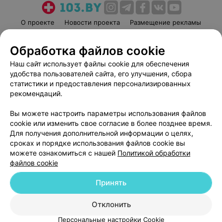
О проекте
Новости проекта
Размещение рекламы
Медицинский маркетинг
Публичный договор
Обработка файлов cookie
Пользовательское соглашение
Способы оплаты
Наш сайт использует файлы cookie для обеспечения
Вакансии
Партнеры
удобства пользователей сайта, его улучшения, сбора
Написать руководителю 103.by
статистики и предоставления персонализированных
Написать в поддержку
рекомендаций.
Персональные настройки cookie
Вы можете настроить параметры использования файлов
Обработка персональных данных
cookie или изменить свое согласие в более позднее время.
Для получения дополнительной информации о целях,
сроках и порядке использования файлов cookie вы
можете ознакомиться с нашей
Политикой обработки
файлов cookie
Принять
© 2026 ООО «Артокс Лаб», УНП 191700409
| 220012, Республика Беларусь,
г. Минск, улица Толбухина, 2, пом. 16 | help@103.by
Отклонить
Служба поддержки
+375 291212755
Персональные настройки Cookie