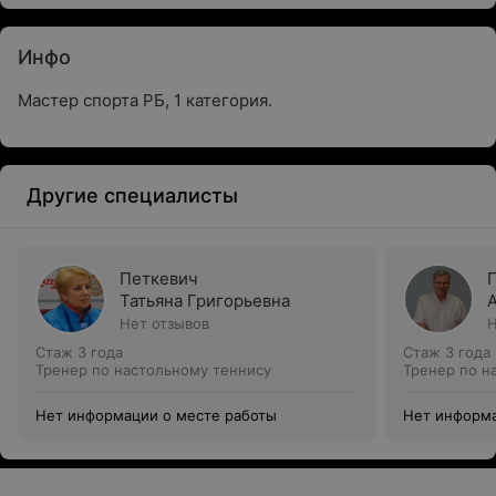
Инфо
Мастер спорта РБ, 1 категория.
Другие специалисты
Петкевич
Татьяна Григорьевна
Нет отзывов
Н
Стаж 3 года
Стаж 3 года
Тренер по настольному теннису
Тренер по н
Нет информации о месте работы
Нет информа