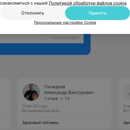
ознакомиться с нашей
Политикой обработки файлов cookie
Отклонить
Принять
Персональные настройки Cookie
Рекомендую
Гонжуров
Александр Викторович
1 отзыв
1.0
Стаж 23 года
Ста
Ветеринарный врач
Вет
Здоровый питомец
Здо