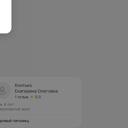
Кнотько
Екатерина Олеговна
1 отзыв
5.0
ж 8 лет
еринарный врач
ровый питомец