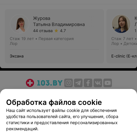
Журова
Татьяна Владимировна
44 отзыва
4.7
1
Стаж 19 лет
•
Первая категория
Стаж 7 лет
Лор
Лор • Детск
Эксана
E-clinic (Е-к
О проекте
Новости проекта
Размещение рекламы
Обработка файлов cookie
Медицинский маркетинг
Публичный договор
Пользовательское соглашение
Способы оплаты
Наш сайт использует файлы cookie для обеспечения
удобства пользователей сайта, его улучшения, сбора
Вакансии
Партнеры
статистики и предоставления персонализированных
Написать руководителю 103.by
рекомендаций.
Написать в поддержку