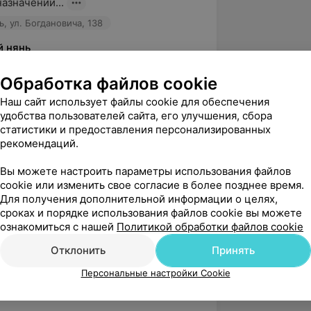
азначений...
, ул. Богдановича, 138
й нянь
 Людмила. 

Обработка файлов cookie
м за положительный отклик и тёплые 
ашем специалисте. Будем рады видеть 
Наш сайт использует файлы cookie для обеспечения
...
удобства пользователей сайта, его улучшения, сбора
статистики и предоставления персонализированных
рекомендаций.
вержден
Вы можете настроить параметры использования файлов
Хотелось бы выразить огромную 
cookie или изменить свое согласие в более позднее время.
Для получения дополнительной информации о целях,
 всему коллективу "Ушастый нянь" - 
сроках и порядке использования файлов cookie вы можете
 ваше внимание,...
ознакомиться с нашей
Политикой обработки файлов cookie
, ул. Богдановича, 138
Отклонить
Принять
Персональные настройки Cookie