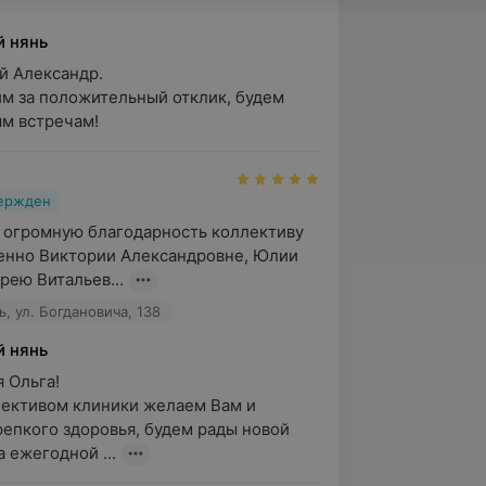
й нянь
 Александр. 

м за положительный отклик, будем 
м встречам!
вержден
 огромную благодарность коллективу 
енно Виктории Александровне, Юлии 
рею Витальев...
, ул. Богдановича, 138
й нянь
Ольга!

ективом клиники желаем Вам и 
епкого здоровья, будем рады новой 
а ежегодной ...