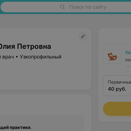
Поиск по сайту
лия Петровна
Хв
 врач • Узкопрофильный
Ми
Первичный
40 руб.
бщей практики
.