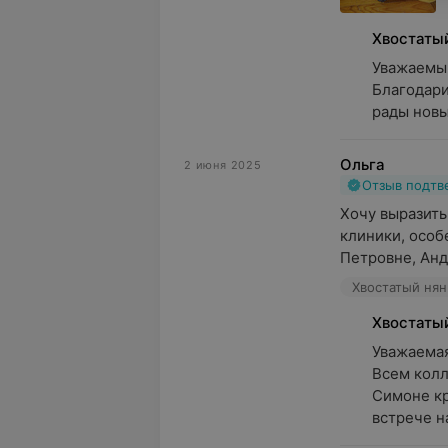
Хвостаты
Уважаемый
Благодари
рады новы
Ольга
2 июня 2025
Отзыв подт
Хочу выразить
клиники, особ
Петровне, Анд
Хвостатый нянь
Хвостаты
Уважаемая 
Всем колл
Симоне кр
встрече н