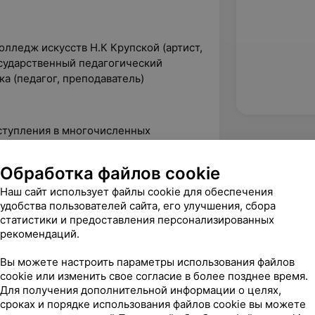
лледж искусств Н.К Крупской (артист,
осударственный педагогический
а (педагог, преподаватель)
ыступления в многочисленных
ановщиком и фитнес-инструктором как
Обработка файлов cookie
Наш сайт использует файлы cookie для обеспечения
удобства пользователей сайта, его улучшения, сбора
статистики и предоставления персонализированных
рекомендаций.
Вы можете настроить параметры использования файлов
cookie или изменить свое согласие в более позднее время.
Для получения дополнительной информации о целях,
сроках и порядке использования файлов cookie вы можете