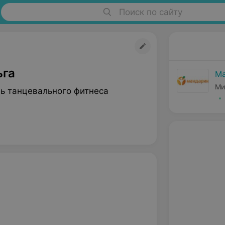
Поиск по сайту
ьга
Ма
Ми
ь танцевального фитнеса