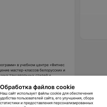
рограмм» в учебном центре «Фитнес
щение мастер-классов белорусских и
чных танцевальных стилей и
ениям
Обработка файлов cookie
Наш сайт использует файлы cookie для обеспечения
удобства пользователей сайта, его улучшения, сбора
s» в конкурсе «Корона Терпсихоры
статистики и предоставления персонализированных
в белорусских исполнителей,