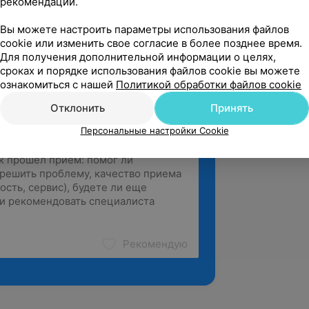
рекомендаций.
ропейские игры 2019 г., отбор на
нер по Зумбе в фитнес-туре (лето 2022
Вы можете настроить параметры использования файлов
cookie или изменить свое согласие в более позднее время.
Для получения дополнительной информации о целях,
сроках и порядке использования файлов cookie вы можете
ознакомиться с нашей
Политикой обработки файлов cookie
Отклонить
Принять
Персональные настройки Cookie
Рекомендую