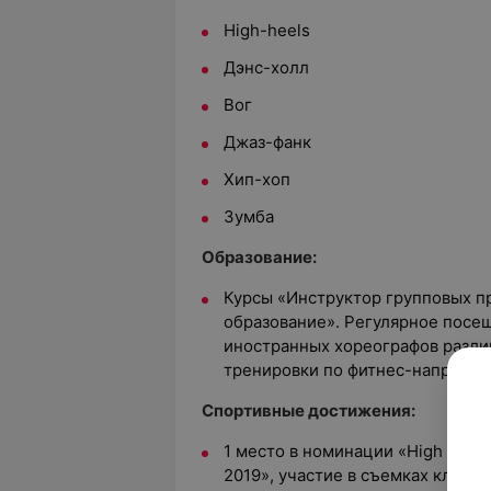
High-heels
Дэнс-холл
Вог
Джаз-фанк
Хип-хоп
Зумба
Образование:
Курсы «Инструктор групповых п
образование». Регулярное посе
иностранных хореографов разли
тренировки по фитнес-направл
Спортивные достижения:
1 место в номинации «High heel
2019», участие в съемках клипо