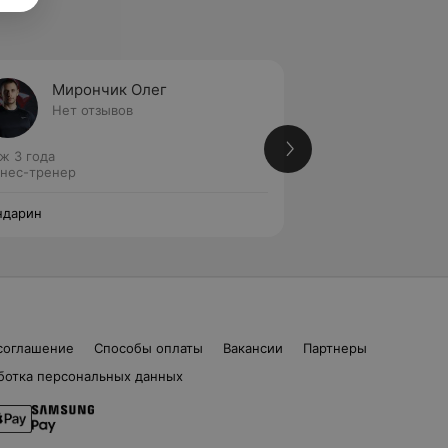
Мирончик Олег
Поздн
Нет отзывов
Нет от
ж 3 года
Стаж 3 года
нес-тренер
Фитнес-тренер
ндарин
Мандарин
соглашение
Способы оплаты
Вакансии
Партнеры
ботка персональных данных