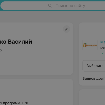
Поиск по сайту
ко Василий
Ма
Ми
р
Выберите 
Запись дост
ых программ TRX