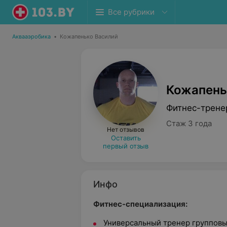
Все рубрики
Аквааэробика
•
Кожапенько Василий
Кожапень
Фитнес-трене
Стаж 3 года
Нет отзывов
Оставить
первый отзыв
Инфо
Фитнес-специализация:
Универсальный тренер группов