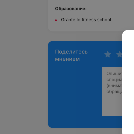
Образование:
Grantello fitness school
Поделитесь
мнением